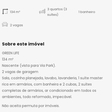
14
15
3 quartos (3
134 m²
1 banheiro
16
suítes)
17
2 vagas
18
19
20
Sobre este imóvel
21
GREEN LIFE
134 m²
Nascente (vista para Via Park).
2 vagas de garagem
Sala, cozinha planejada, lavabo, lavanderia, 1 suíte master
rica em armários, com banheira e 2 cubas, 2 suítes
completas de armários, ar condicionado em todos os
ambientes, todo reformado, impecável.
Não aceita permuta por imóveis.