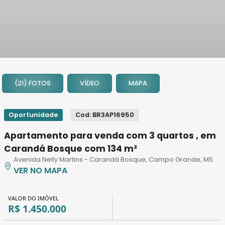
1
2
(21) FOTOS
VÍDEO
MAPA
3
4
5
Oportunidade
Cod: BR3AP16950
6
Apartamento para venda com 3 quartos , em
7
Carandá Bosque com 134 m²
8
Avenida Nelly Martins - Carandá Bosque, Campo Grande, MS
9
VER NO MAPA
10
11
VALOR DO IMÓVEL
12
R$ 1.450.000
13