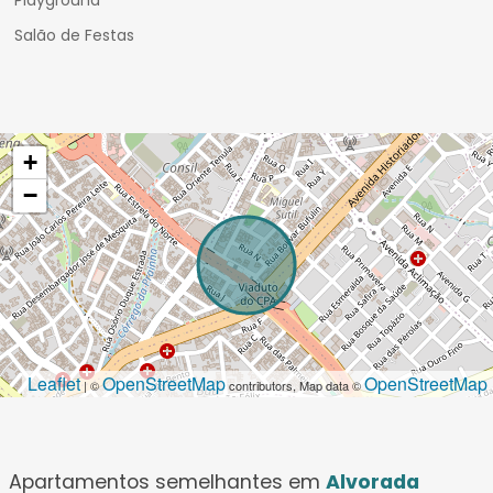
Playground
Salão de Festas
+
−
Leaflet
OpenStreetMap
OpenStreetMap
| ©
contributors, Map data ©
Apartamentos semelhantes em
Alvorada