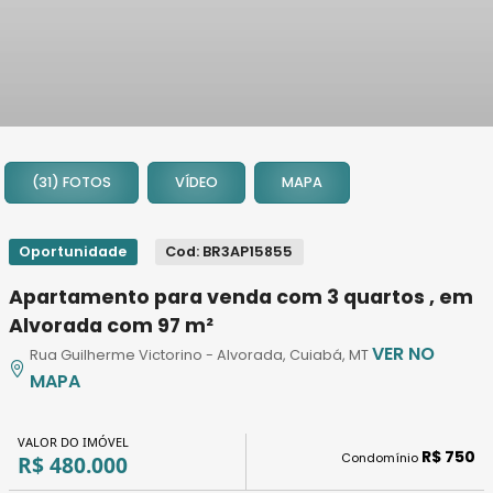
1
2
(31) FOTOS
VÍDEO
MAPA
3
4
5
Oportunidade
Cod: BR3AP15855
6
Apartamento para venda com 3 quartos , em
7
Alvorada com 97 m²
8
VER NO
Rua Guilherme Victorino - Alvorada, Cuiabá, MT
9
MAPA
10
11
VALOR DO IMÓVEL
12
R$ 750
Condomínio
R$ 480.000
13