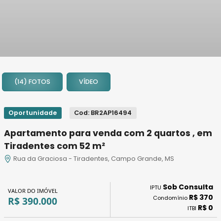
1
2
(14) FOTOS
VÍDEO
3
4
5
Oportunidade
Cod: BR2AP16494
6
Apartamento para venda com 2 quartos , em
7
Tiradentes com 52 m²
8
Rua da Graciosa - Tiradentes, Campo Grande, MS
9
10
Sob Consulta
11
IPTU
VALOR DO IMÓVEL
R$ 370
Condomínio
R$ 390.000
12
R$ 0
ITBI
13