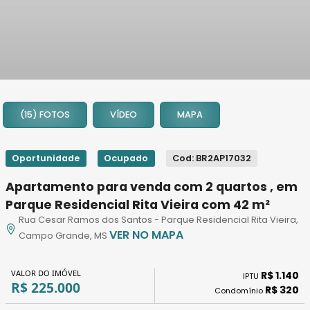
1
2
(15) FOTOS
VÍDEO
MAPA
3
4
5
Oportunidade
Ocupado
Cod: BR2AP17032
6
Apartamento para venda com 2 quartos , em
7
Parque Residencial Rita Vieira com 42 m²
8
Rua Cesar Ramos dos Santos - Parque Residencial Rita Vieira,
9
VER NO MAPA
Campo Grande, MS
10
11
VALOR DO IMÓVEL
R$ 1.140
IPTU
12
R$ 225.000
R$ 320
Condomínio
13