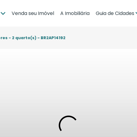
Venda seu Imóvel
A Imobiliária
Guia de Cidades
ia
Brasília
po Grande
Campo Grande
res - 2 quarto(s) - BR2AP14192
bá
Cuiabá
Guia de Regiões