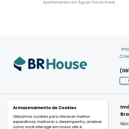
Apartamentos em Águas Claras Areal;
Imo
Crec
(06
Imóveis
Imóveis
Imó
Armazenamento de Cookies
Residenciais
Comerciais
Bra
Utilizamos cookies para oferecer melhor
experiência, melhorar o desempenho, analisar
Casas
Salas
Nor
como você interage em nosso site e