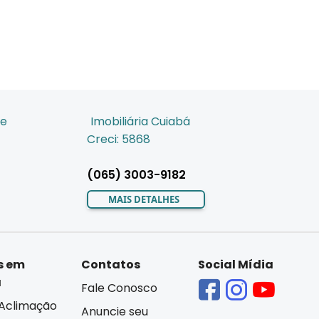
de
Imobiliária Cuiabá
Creci: 5868
(065) 3003-9182
MAIS DETALHES
s em
Contatos
Social Mídia
á
Fale Conosco
Aclimação
Anuncie seu