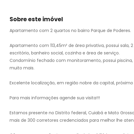
10
11
12
Sobre este imóvel
13
Apartamento com 2 quartos no bairro Parque de Poderes.
14
15
Apartamento com 113,45m² de área privativa, possui sala, 2
16
escritório, banheiro social, cozinha e área de serviço.
17
Condomínio fechado com monitoramento, possui piscina, chu
18
muito mais.
19
20
Excelente localização, em região nobre da capital, próximo 
21
22
Para mais informações agende sua visita!!!
23
24
Estamos presente no Distrito federal, Cuiabá e Mato Gross
25
mais de 300 corretores credenciados para melhor lhe aten