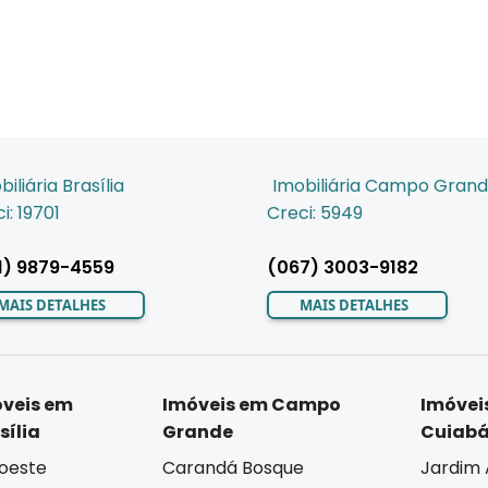
biliária Brasília
Imobiliária Campo Gran
i: 19701
Creci: 5949
1) 9879-4559
(067) 3003-9182
MAIS DETALHES
MAIS DETALHES
veis em
Imóveis em Campo
Imóvei
sília
Grande
Cuiab
oeste
Carandá Bosque
Jardim 