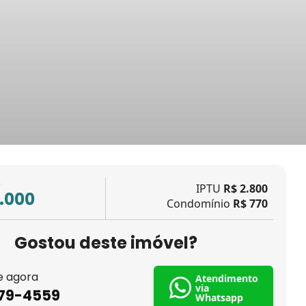
L
IPTU
R$ 2.800
.000
Condomínio
R$ 770
Gostou deste imóvel?
e agora
Atendimento
via
879-4559
Whatsapp