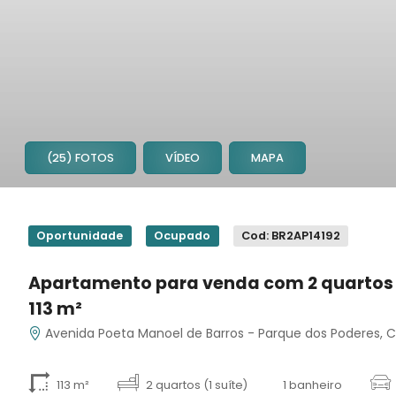
(25) FOTOS
VÍDEO
MAPA
1
2
Oportunidade
Ocupado
Cod: BR2AP14192
3
4
Apartamento para venda com 2 quartos 
5
113 m²
6
7
Avenida Poeta Manoel de Barros - Parque dos Poderes,
8
9
113 m²
2 quartos (1 suíte)
1 banheiro