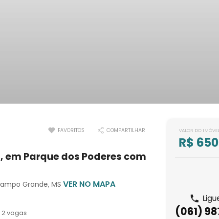
FAVORITOS
COMPARTILHAR
VALOR DO IMÓVE
R$ 650
, em Parque dos Poderes com
VER NO MAPA
 Campo Grande, MS
Ligu
(061) 9
2 vagas