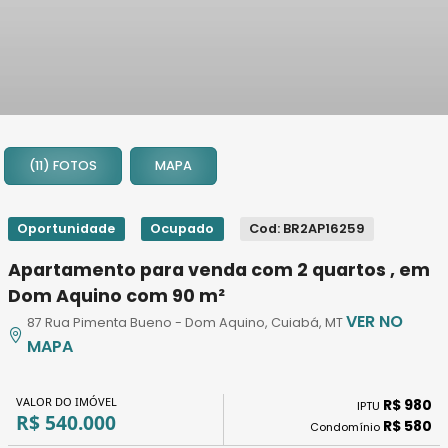
1
2
(11) FOTOS
MAPA
3
4
5
Oportunidade
Ocupado
Cod: BR2AP16259
6
Apartamento para venda com 2 quartos , em
7
Dom Aquino com 90 m²
8
VER NO
87 Rua Pimenta Bueno - Dom Aquino, Cuiabá, MT
9
MAPA
10
11
VALOR DO IMÓVEL
R$ 980
IPTU
R$ 540.000
R$ 580
Condomínio