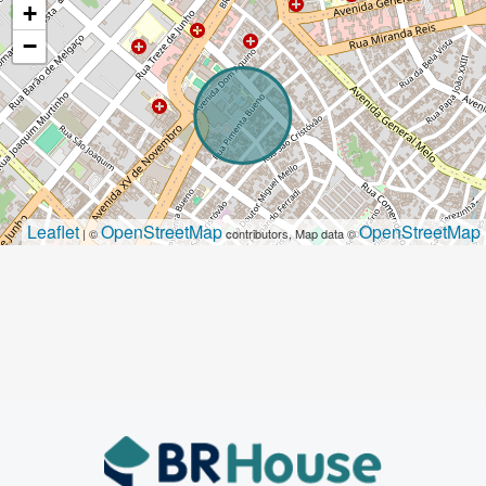
+
−
Leaflet
OpenStreetMap
OpenStreetMap
| ©
contributors, Map data ©