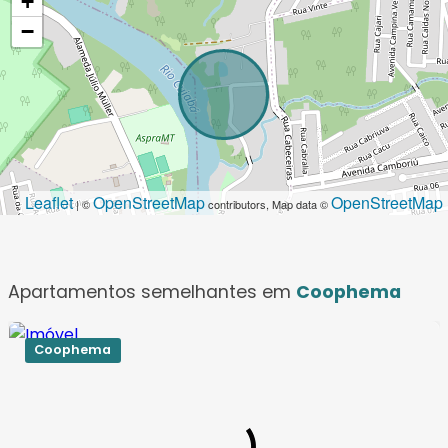
+
−
Leaflet
OpenStreetMap
OpenStreetMap
| ©
contributors, Map data ©
Apartamentos semelhantes em
Coophema
Coophema