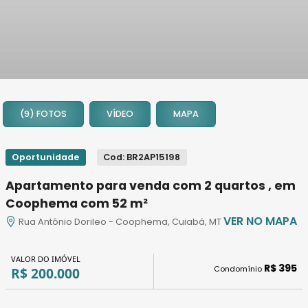
1
2
(9) FOTOS
VÍDEO
MAPA
3
4
5
Oportunidade
Cod: BR2AP15198
6
Apartamento para venda com 2 quartos , em
7
Coophema com 52 m²
8
VER NO MAPA
Rua Antônio Dorileo - Coophema, Cuiabá, MT
9
VALOR DO IMÓVEL
R$ 395
Condomínio
R$ 200.000