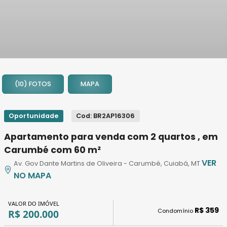
1
2
(10) FOTOS
MAPA
3
4
5
Oportunidade
Cod: BR2AP16306
6
Apartamento para venda com 2 quartos , em
7
Carumbé com 60 m²
8
VER
Av. Gov Dante Martins de Oliveira - Carumbé, Cuiabá, MT
9
NO MAPA
10
VALOR DO IMÓVEL
R$ 359
Condomínio
R$ 200.000