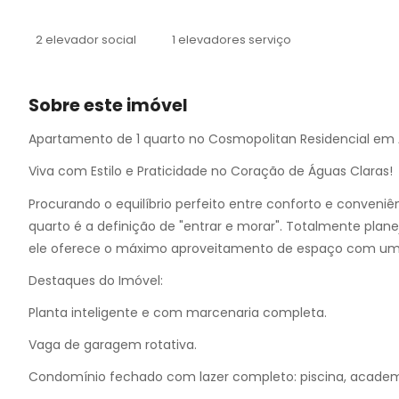
10
11
2 elevador social
1 elevadores serviço
12
13
14
Sobre este imóvel
15
16
Apartamento de 1 quarto no Cosmopolitan Residencial em 
17
Viva com Estilo e Praticidade no Coração de Águas Claras!
Procurando o equilíbrio perfeito entre conforto e conven
quarto é a definição de "entrar e morar". Totalmente plan
ele oferece o máximo aproveitamento de espaço com um
Destaques do Imóvel:
Planta inteligente e com marcenaria completa.
Vaga de garagem rotativa.
Condomínio fechado com lazer completo: piscina, academi