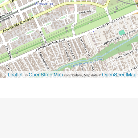
Leaflet
OpenStreetMap
OpenStreetMap
| ©
contributors, Map data ©