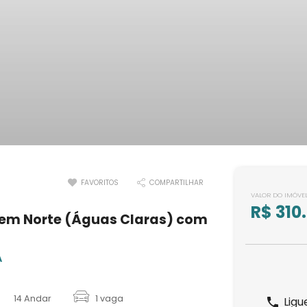
FAVORITOS
COMPARTILHAR
VALOR DO IMÓVE
R$ 310
 em Norte (Águas Claras) com
A
14 Andar
1 vaga
Ligu