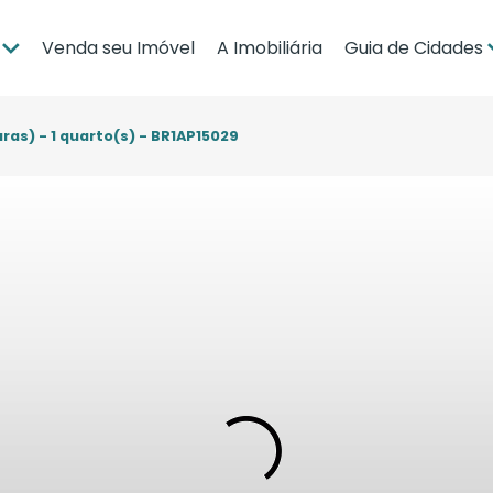
Venda seu Imóvel
A Imobiliária
Guia de Cidades
ia
Brasília
po Grande
Campo Grande
ras) - 1 quarto(s) - BR1AP15029
bá
Cuiabá
Guia de Regiões