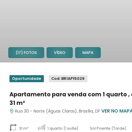
(17) FOTOS
VÍDEO
MAPA
1
2
Oportunidade
Cod: BR1AP15029
3
4
Apartamento para venda com 1 quarto ,
5
31 m²
6
VER NO MAP
7
Rua 30 - Norte (Águas Claras), Brasília, DF
8
9
31 m²
1 quarto (1 suíte)
Sol Poente (Tarde)