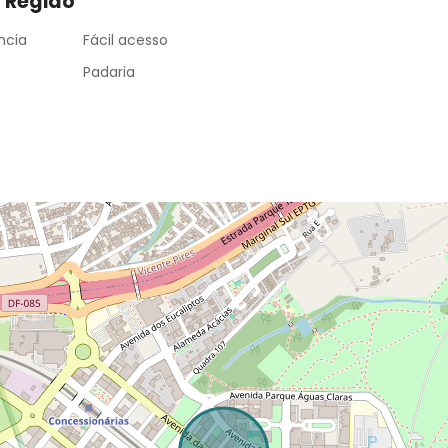
a Região
ncia
Fácil acesso
Padaria