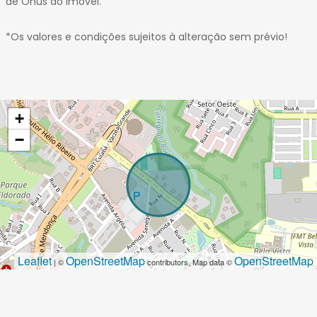
de Ônus do Imóvel.
*Os valores e condições sujeitos à alteração sem prévio!
+
−
Leaflet
OpenStreetMap
OpenStreetMap
| ©
contributors, Map data ©