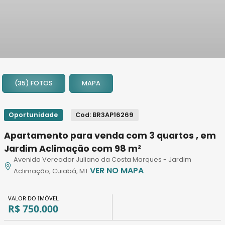
1
2
(35) FOTOS
MAPA
3
4
5
Oportunidade
Cod: BR3AP16269
6
Apartamento para venda com 3 quartos , em
7
Jardim Aclimação com 98 m²
8
Avenida Vereador Juliano da Costa Marques - Jardim
9
VER NO MAPA
Aclimação, Cuiabá, MT
10
11
VALOR DO IMÓVEL
12
R$ 750.000
13