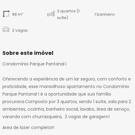
14
15
3 quartos (1
98 m²
1 banheiro
16
suíte)
17
2 vagas
18
19
20
Sobre este imóvel
21
22
Condomínio Parque Pantanal I
23
24
Oferecendo a experiência de um lar seguro, com conforto e
25
praticidade, esse maravilhoso apartamento no Condomínio
26
Parque Pantanal I é a oportunidade que sua família
27
procurava.Composto por 3 quartos, sendo 1 suíte, sala para 2
28
ambientes, cozinha, banheiro social, lavabo, área de serviço,
29
varanda com churrasqueira, 2 vagas de garagem!
30
Area de lazer completa!!
31