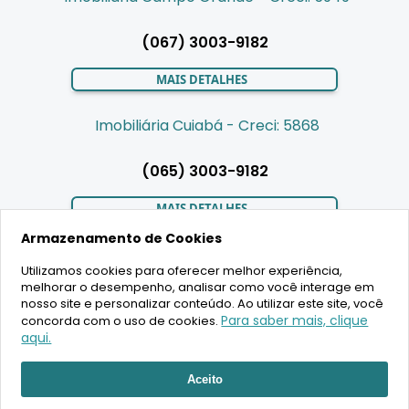
(067) 3003-9182
MAIS DETALHES
Imobiliária Cuiabá - Creci: 5868
(065) 3003-9182
MAIS DETALHES
Armazenamento de Cookies
Utilizamos cookies para oferecer melhor experiência,
LIGAMOS PARA VOCÊ
melhorar o desempenho, analisar como você interage em
nosso site e personalizar conteúdo. Ao utilizar este site, você
Para saber mais, clique
concorda com o uso de cookies.
aqui.
RECEBER ATENDIMENTO
2020 Copyright - BR House Inteligência Imobiliária LTDA -
Aceito
16.630.405/0001-43 - CRECI 19701 - Todos os direitos reservados