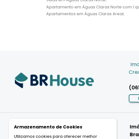
Apartamento em Águas Claras Norte com 1 qu
Apartamentos em Águas Claras Areal;
Imo
Crec
(06
Imóveis
Imóveis
Imó
Armazenamento de Cookies
Residenciais
Comerciais
Bra
Utilizamos cookies para oferecer melhor