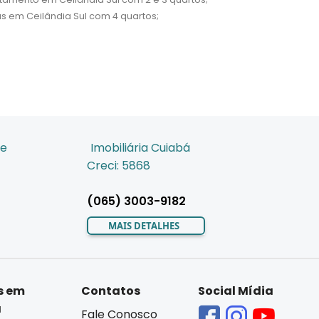
s em Ceilândia Sul com 4 quartos;
de
Imobiliária Cuiabá
Creci: 5868
(065) 3003-9182
MAIS DETALHES
s em
Contatos
Social Mídia
á
Fale Conosco