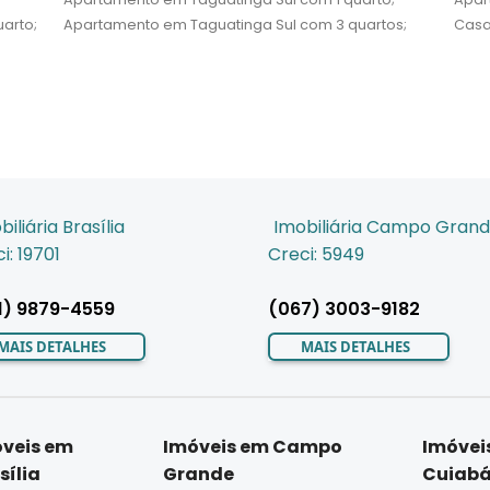
arto;
Apartamento em Taguatinga Sul com 3 quartos;
Casa
biliária Brasília
Imobiliária Campo Gran
i: 19701
Creci: 5949
1) 9879-4559
(067) 3003-9182
MAIS DETALHES
MAIS DETALHES
veis em
Imóveis em Campo
Imóvei
sília
Grande
Cuiab