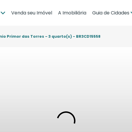
Venda seu Imóvel
A Imobiliária
Guia de Cidades
ia
Brasília
po Grande
Campo Grande
o Primor das Torres - 3 quarto(s) - BR3CD15558
bá
Cuiabá
Guia de Regiões