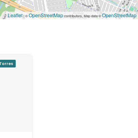
Leaflet
OpenStreetMap
OpenStreetMap
| ©
contributors, Map data ©
Torres