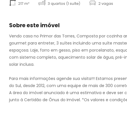
10
217 m²
3 quartos (1 suíte)
2 vagas
11
12
13
Sobre este imóvel
14
Vendo casa no Primor das Torres, Composta por cozinha am
15
gourmet para entreter, 3 suítes incluindo uma suíte maste
16
espaçosa. Laje, forro em gesso, piso em porcelanato, esqua
17
com sistema completo, aquecimento solar de água, pré-in
18
solar inclusa.
Para mais informações agende sua visita!!! Estamos present
do Sul, desde 2012, com uma equipe de mais de 300 corret
A área do imóvel anunciado é uma estimativa e deve ser 
junto à Certidão de Ônus do Imóvel. *Os valores e condiçõe