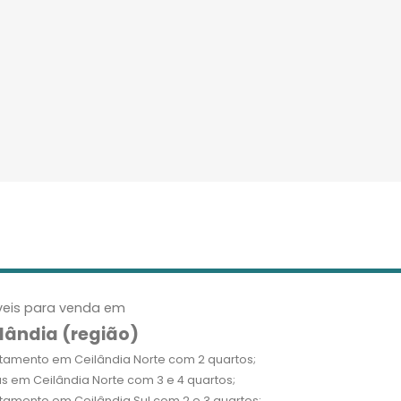
eis para venda em
lândia (região)
tamento em Ceilândia Norte com 2 quartos;
s em Ceilândia Norte com 3 e 4 quartos;
tamento em Ceilândia Sul com 2 e 3 quartos;