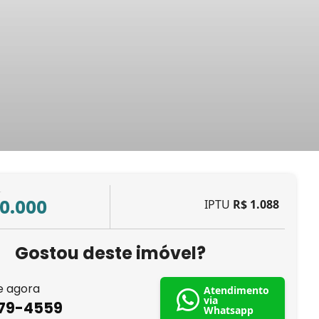
L
50.000
IPTU
R$ 1.088
Gostou deste imóvel?
e agora
Atendimento
via
879-4559
Whatsapp