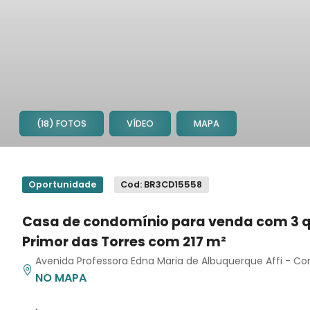
(18) FOTOS
VÍDEO
MAPA
1
2
Oportunidade
Cod: BR3CD15558
3
4
Casa de condomínio para venda com 3 
5
Primor das Torres com 217 m²
6
7
Avenida Professora Edna Maria de Albuquerque Affi - Co
NO MAPA
8
9