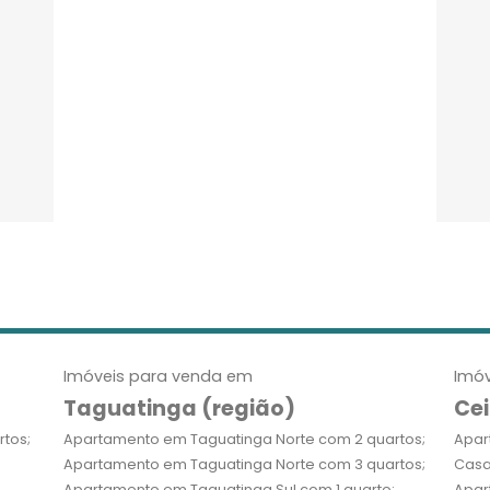
Imóveis para venda em
Imóv
Taguatinga (região)
Cei
tos;
Apartamento em Taguatinga Norte com 2 quartos;
Apar
Apartamento em Taguatinga Norte com 3 quartos;
Casa
Apartamento em Taguatinga Sul com 1 quarto;
Apar