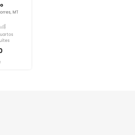
io
orres, MT
quartos
uítes
0
R