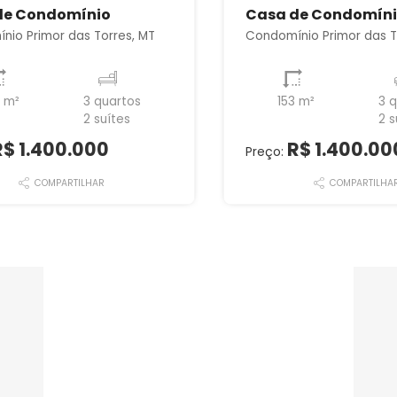
de Condomínio
Casa de Condomín
nio Primor das Torres, MT
Condomínio Primor das T
6 m²
3 quartos
153 m²
3 
2 suítes
2 s
R$ 1.400.000
R$ 1.400.00
Preço:
COMPARTILHAR
COMPARTILHA