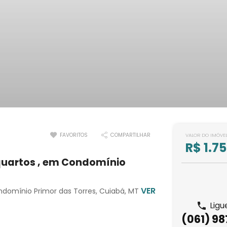
FAVORITOS
COMPARTILHAR
VALOR DO IMÓVE
R$ 1.7
quartos , em Condomínio
VER
ndomínio Primor das Torres, Cuiabá, MT
Ligu
(061) 9