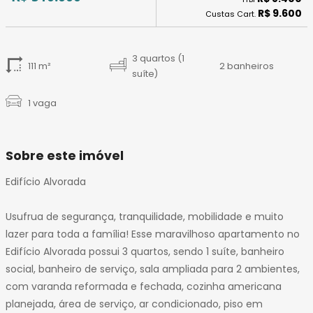
14
R$ 9.600
Custas Cart.
15
16
17
3 quartos (1
111 m²
2 banheiros
18
suíte)
19
1 vaga
20
Sobre este imóvel
Edifício Alvorada
Usufrua de segurança, tranquilidade, mobilidade e muito
lazer para toda a família! Esse maravilhoso apartamento no
Edifício Alvorada possui 3 quartos, sendo 1 suíte, banheiro
social, banheiro de serviço, sala ampliada para 2 ambientes,
com varanda reformada e fechada, cozinha americana
planejada, área de serviço, ar condicionado, piso em