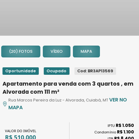
1
2
(20) FOTOS
VÍDEO
MAPA
3
4
5
Oportunidade
Ocupado
Cod: BR3AP13569
6
Apartamento para venda com 3 quartos , em
7
Alvorada com 111 m²
8
VER NO
Rua Marcos Pereira da Luz - Alvorada, Cuiabá, MT
9
MAPA
10
11
R$ 1.050
12
IPTU
VALOR DO IMÓVEL
R$ 1.100
Condomínio
13
R$ 510.000
R$ 8.400
ITBI