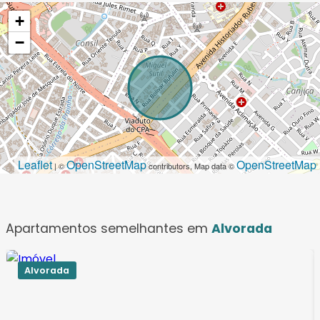
+
−
Leaflet
OpenStreetMap
OpenStreetMap
| ©
contributors, Map data ©
Apartamentos semelhantes em
Alvorada
Alvorada