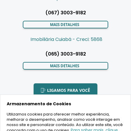
(067) 3003-9182
MAIS DETALHES
Imobiliária Cuiabá - Creci: 5868
(065) 3003-9182
MAIS DETALHES
LIGAMOS PARA VOCÊ
Armazenamento de Cookies
Utilizamos cookies para oferecer melhor experiência,
melhorar o desempenho, analisar como você interage em
2020 Copyright - BR House Inteligência Imobiliária LTDA -
nosso site e personalizar conteúdo. Ao utilizar este site, você
16.630.405/0001-43 - CRECI 19701 - Todos os direitos reservados
Para saber mais, clique
concorda com o uso de cookies.