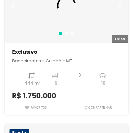
a
Casa
Exclusivo
Bandeirantes - Cuiabá - MT
3
444 m²
6
10
R$
1.750.000
FAVORITOS
COMPARTILHAR
Pronto