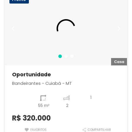
a
Casa
Oportunidade
Bandeirantes - Cuiabá - MT
1
55 m²
2
R$
320.000
FAVORITOS
COMPARTILHAR