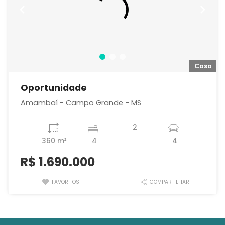
a
Casa
Oportunidade
Amambaí - Campo Grande - MS
2
360 m²
4
4
R$
1.690.000
FAVORITOS
COMPARTILHAR