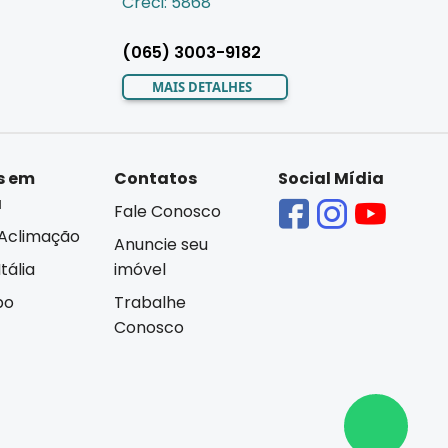
Creci: 5868
(065) 3003-9182
MAIS DETALHES
s em
Contatos
Social Mídia
á
Fale Conosco
Aclimação
Anuncie seu
tália
imóvel
bo
Trabalhe
Conosco