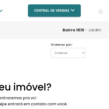
CENTRAL DE VENDAS
Blog
Imobiliária Brasília
(061) 9879-4559
Compre com a BR
Bairro 1615
- Jardim
Imobiliária Campo Grande
Fale Conosco
(067) 3003-9182
Ordenar por:
Imobiliária Cuiabá
FAQ
(065) 3003-9182
Financiamento
FALE COM ESPECIALISTA
Nossas Lojas
eu imóvel?
Trabalhe Conosco
contraremos pra vc!
uipe entrará em contato com você.