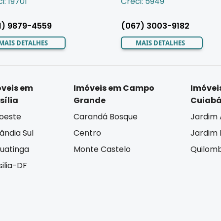
i: 19701
Creci: 5949
1) 9879-4559
(067) 3003-9182
MAIS DETALHES
MAIS DETALHES
veis em
Imóveis em Campo
Imóvei
sília
Grande
Cuiab
oeste
Carandá Bosque
Jardim 
lândia Sul
Centro
Jardim I
uatinga
Monte Castelo
Quilom
silia-DF