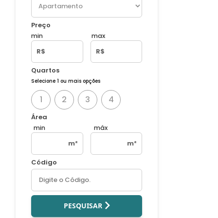
Preço
min
max
R$
R$
Quartos
Selecione 1 ou mais opções
1
2
3
4
Área
min
máx
m²
m²
Código
PESQUISAR