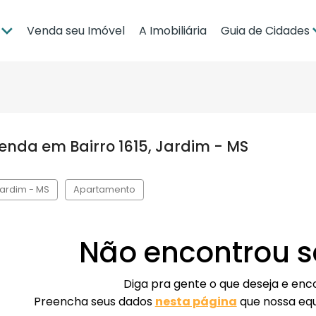
Venda seu Imóvel
A Imobiliária
Guia de Cidades
ia
Brasília
po Grande
Campo Grande
bá
Cuiabá
da em Bairro 1615, Jardim - MS
Guia de Regiões
 Jardim - MS
Apartamento
Não encontrou s
Diga pra gente o que deseja e en
Preencha seus dados
nesta página
que nossa eq