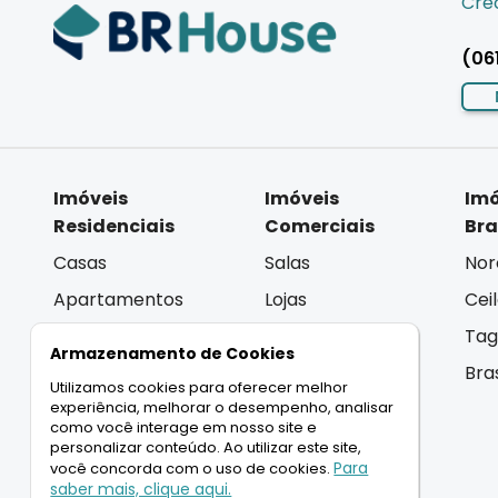
Crec
(06
Imóveis
Imóveis
Imó
Residenciais
Comerciais
Bra
Casas
Salas
Nor
Apartamentos
Lojas
Cei
Coberturas
Andar Inteiro
Tag
Armazenamento de Cookies
Terrenos
Lançamentos
Bra
Utilizamos cookies para oferecer melhor
Lançamentos
experiência, melhorar o desempenho, analisar
como você interage em nosso site e
personalizar conteúdo. Ao utilizar este site,
Para
você concorda com o uso de cookies.
LIGAMOS PARA VOCÊ
saber mais, clique aqui.