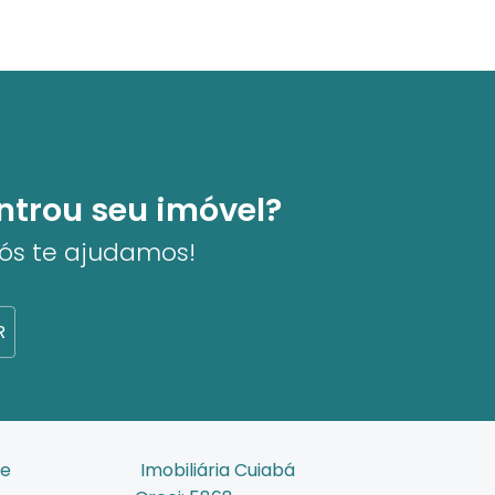
ntrou seu imóvel?
nós te ajudamos!
R
de
Imobiliária Cuiabá