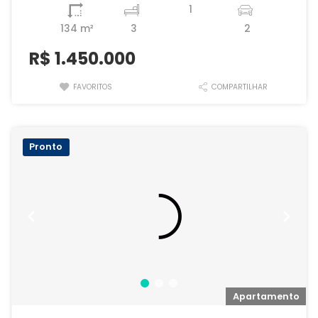
1
134 m²
3
2
R$
1.450.000
FAVORITOS
COMPARTILHAR
Pronto
o
Apartamento