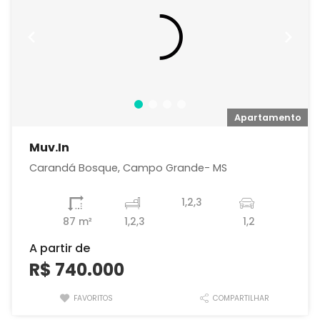
o
Apartamento
Muv.In
Carandá Bosque, Campo Grande- MS
1,2,3
87 m²
1,2,3
1,2
A partir de
R$ 740.000
FAVORITOS
COMPARTILHAR