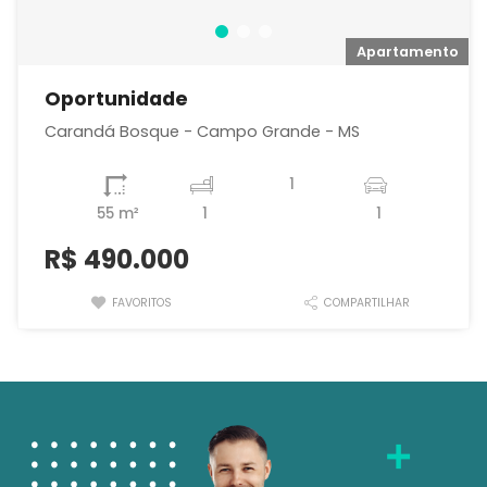
o
Apartamento
Oportunidade
Carandá Bosque - Campo Grande - MS
1
55 m²
1
1
R$
490.000
FAVORITOS
COMPARTILHAR