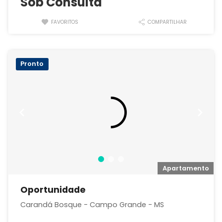
Sob Consulta
FAVORITOS
COMPARTILHAR
Pronto
o
Apartamento
Oportunidade
Carandá Bosque - Campo Grande - MS