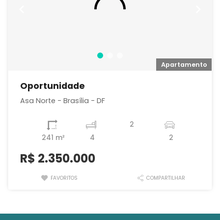
o
Apartamento
Oportunidade
Asa Norte - Brasília - DF
2
241 m²
4
2
R$
2.350.000
FAVORITOS
COMPARTILHAR