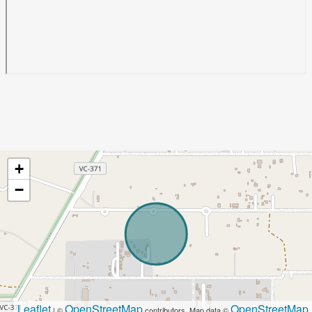
+
−
Leaflet
OpenStreetMap
OpenStreetMap
| ©
contributors, Map data ©