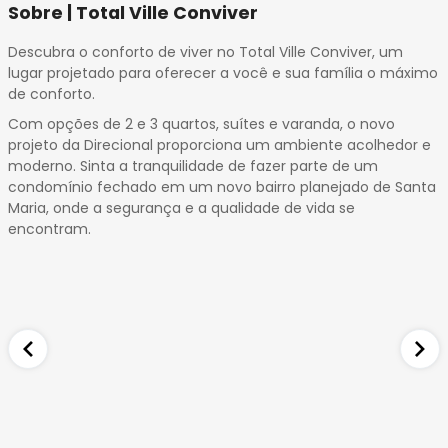
14
Sobre | Total Ville Conviver
15
Descubra o conforto de viver no Total Ville Conviver, um
16
lugar projetado para oferecer a você e sua família o máximo
17
de conforto.
18
Com opções de 2 e 3 quartos, suítes e varanda, o novo
19
projeto da Direcional proporciona um ambiente acolhedor e
20
moderno. Sinta a tranquilidade de fazer parte de um
21
condomínio fechado em um novo bairro planejado de Santa
22
Maria, onde a segurança e a qualidade de vida se
encontram.
23
24
25
26
27
28
29
30
31