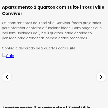
32
Apartamento 2 quartos com suíte | Total Ville
33
Conviver
34
35
Os apartamentos do Total Ville Conviver foram projetados
36
para oferecer conforto e funcionalidade. Com opções que
37
incluem unidades de 1, 2 e 3 quartos, cada detalhe foi
pensado para atender às necessidades modernas.
38
39
Confira o decorado de 2 quartos com suíte.
40
41
42
43
44
45
46
47
48
49