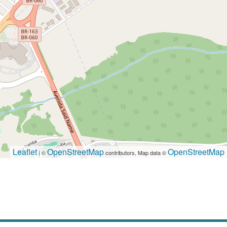
Leaflet
OpenStreetMap
OpenStreetMap
| ©
contributors, Map data ©