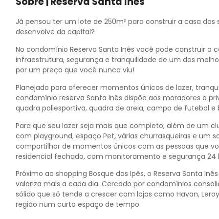
Sobre | Reserva Santa Ines
10
11
Já pensou ter um lote de 250m² para construir a casa dos 
12
desenvolve da capital?
13
No condomínio Reserva Santa Inês você pode construir a c
infraestrutura, segurança e tranquilidade de um dos me
por um preço que você nunca viu!
Planejado para oferecer momentos únicos de lazer, tranqu
condomínio reserva Santa Inês dispõe aos moradores o priv
quadra poliesportiva, quadra de areia, campo de futebol e 
Para que seu lazer seja mais que completo, além de um 
com playground, espaço Pet, várias churrasqueiras e um 
compartilhar de momentos únicos com as pessoas que vo
residencial fechado, com monitoramento e segurança 24 
Próximo ao shopping Bosque dos Ipês, o Reserva Santa Inês
valoriza mais a cada dia. Cercado por condomínios consol
sólido que só tende a crescer com lojas como Havan, Lero
região num curto espaço de tempo.