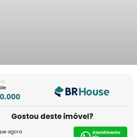
ÓVEL
 de
00.000
Gostou deste imóvel?
gue agora
Atendimento
via