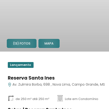
(13) FOTOS
MAPA
1
2
Lançamento
3
4
Reserva Santa Ines
5
Av. Zulmira Borba, 698 , Nova Lima, Campo Grande, MS
6
7
8
de 250 m² até 250 m²
Lote em Condomínio
9