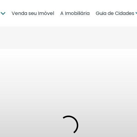
Venda seu Imóvel
A Imobiliária
Guia de Cidades
ia
Brasília
po Grande
Campo Grande
bá
Cuiabá
Guia de Regiões