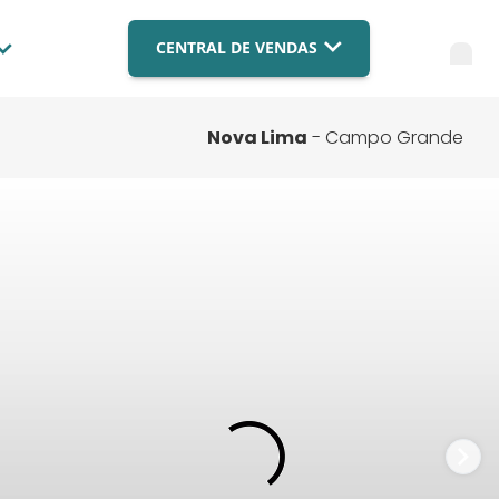
CENTRAL DE VENDAS
Blog
Imobiliária Brasília
(061) 9879-4559
Compre com a BR
Nova Lima
- Campo Grande
Imobiliária Campo Grande
Fale Conosco
(067) 3003-9182
Imobiliária Cuiabá
FAQ
(065) 3003-9182
Financiamento
FALE COM ESPECIALISTA
Nossas Lojas
Trabalhe Conosco