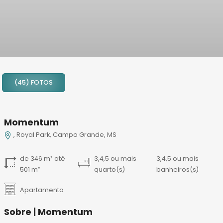
1
2
(45) FOTOS
3
4
5
Momentum
6
, Royal Park, Campo Grande, MS
7
8
de 346 m² até
3,4,5 ou mais
3,4,5 ou mais
9
501 m²
quarto(s)
banheiros(s)
10
11
Apartamento
12
Sobre | Momentum
13