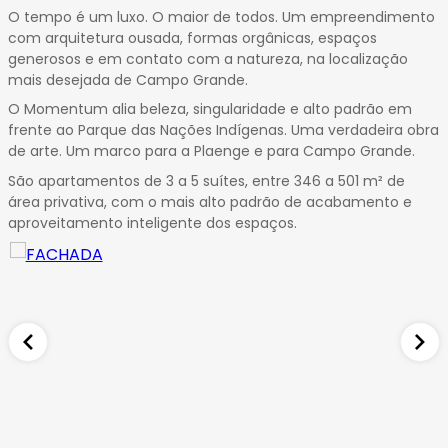
14
O tempo é um luxo. O maior de todos. Um empreendimento
15
com arquitetura ousada, formas orgânicas, espaços
16
generosos e em contato com a natureza, na localização
mais desejada de Campo Grande.
17
18
O Momentum alia beleza, singularidade e alto padrão em
frente ao Parque das Nações Indígenas. Uma verdadeira obra
19
de arte. Um marco para a Plaenge e para Campo Grande.
20
São apartamentos de 3 a 5 suítes, entre 346 a 501 m² de
21
área privativa, com o mais alto padrão de acabamento e
22
aproveitamento inteligente dos espaços.
23
24
25
26
27
28
29
30
31