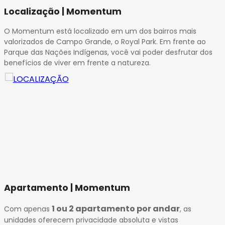
32
Localização | Momentum
33
34
O Momentum está localizado em um dos bairros mais
35
valorizados de Campo Grande, o Royal Park. Em frente ao
Parque das Nações Indígenas, você vai poder desfrutar dos
36
benefícios de viver em frente a natureza.
37
38
39
40
41
42
43
44
45
Apartamento | Momentum
1 ou 2 apartamento por andar
Com apenas
, as
unidades oferecem privacidade absoluta e vistas