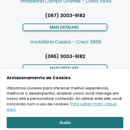
Imobiliária Campo Grande - Creci: 5949
(067) 3003-9182
MAIS DETALHES
Imobiliária Cuiabá - Creci: 5868
(065) 3003-9182
MAIS DETALHES
Armazenamento de Cookies
Utilizamos cookies para oferecer melhor experiência,
LIGAMOS PARA VOCÊ
melhorar o desempenho, analisar como você interage em
nosso site e personalizar conteúdo. Ao utilizar este site, você
Para saber mais, clique
concorda com o uso de cookies.
aqui.
2020 Copyright - BR House Inteligência Imobiliária LTDA -
Aceito
16.630.405/0001-43 - CRECI 19701 - Todos os direitos reservados