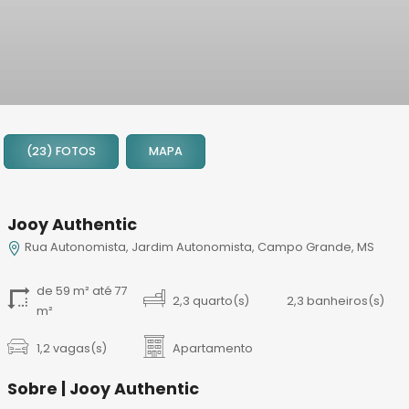
1
2
(23) FOTOS
MAPA
3
4
5
Jooy Authentic
6
Rua Autonomista, Jardim Autonomista, Campo Grande, MS
7
8
de 59 m² até 77
9
2,3 quarto(s)
2,3 banheiros(s)
m²
10
11
1,2 vagas(s)
Apartamento
12
Sobre | Jooy Authentic
13