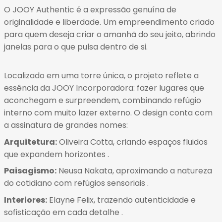
14
O JOOY Authentic é a expressão genuína de
15
originalidade e liberdade.
Um empreendimento criado
16
para quem deseja criar o amanhã do seu jeito, abrindo
17
janelas para o que pulsa dentro de si
.
18
19
Localizado em uma torre única, o projeto reflete a
20
essência da JOOY Incorporadora: fazer lugares que
21
aconchegam e surpreendem, combinando refúgio
22
interno com muito lazer externo
. O design conta com
23
a assinatura de grandes nomes:
Arquitetura:
Oliveira Cotta, criando espaços fluidos
que expandem horizontes
.
Paisagismo:
Neusa Nakata, aproximando a natureza
do cotidiano com refúgios sensoriais
.
Interiores:
Elayne Felix, trazendo autenticidade e
sofisticação em cada detalhe
.