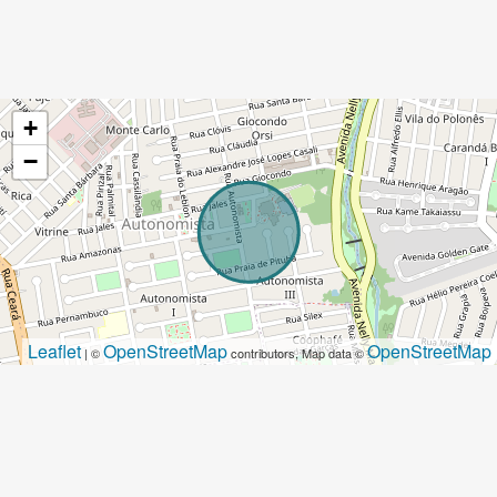
+
−
Leaflet
OpenStreetMap
OpenStreetMap
| ©
contributors, Map data ©