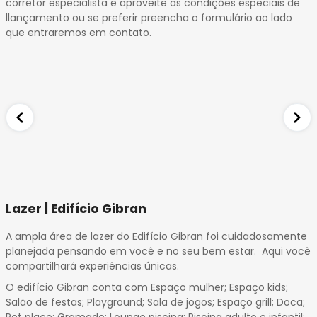
corretor especialista e aproveite as condições especiais de
32
llançamento ou se preferir preencha o formulário ao lado
33
que entraremos em contato.
34
35
Lazer | Edifício Gibran
A ampla área de lazer do Edifício Gibran foi cuidadosamente
planejada pensando em você e no seu bem estar. Aqui você
compartilhará experiências únicas.
O edifício Gibran conta com Espaço mulher; Espaço kids;
Salão de festas; Playground; Sala de jogos; Espaço grill; Doca;
Pet place; Gramado; Lounge piscina; Piscina adulto e infantil;