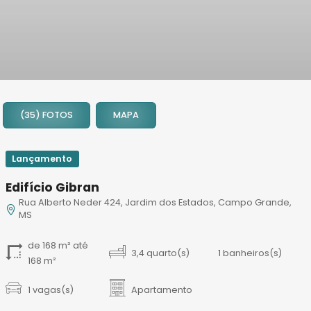
1
2
(35) FOTOS
MAPA
3
4
5
Lançamento
6
Edifício Gibran
7
Rua Alberto Neder 424, Jardim dos Estados, Campo Grande,
8
MS
9
10
de 168 m² até
3,4 quarto(s)
1 banheiros(s)
168 m²
11
12
1 vagas(s)
Apartamento
13