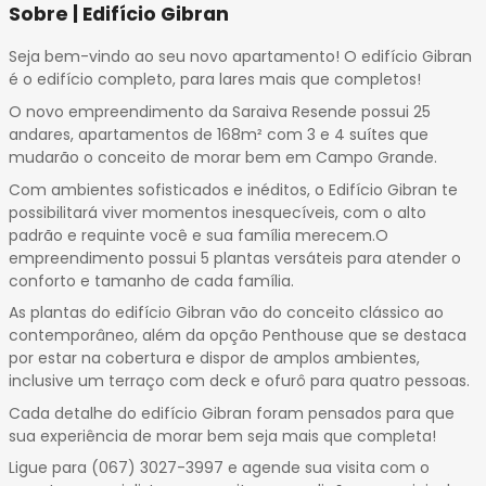
14
Sobre | Edifício Gibran
15
Seja bem-vindo ao seu novo apartamento! O edifício Gibran
16
é o edifício completo, para lares mais que completos!
17
O novo empreendimento da Saraiva Resende possui 25
18
andares, apartamentos de 168m² com 3 e 4 suítes que
19
mudarão o conceito de morar bem em Campo Grande.
20
Com ambientes sofisticados e inéditos, o Edifício Gibran te
21
possibilitará viver momentos inesquecíveis, com o alto
22
padrão e requinte você e sua família merecem.O
23
empreendimento possui 5 plantas versáteis para atender o
24
conforto e tamanho de cada família.
25
As plantas do edifício Gibran vão do conceito clássico ao
26
contemporâneo, além da opção Penthouse que se destaca
por estar na cobertura e dispor de amplos ambientes,
27
inclusive um terraço com deck e ofurô para quatro pessoas.
28
Cada detalhe do edifício Gibran foram pensados para que
29
sua experiência de morar bem seja mais que completa!
30
31
Ligue para (067) 3027-3997 e agende sua visita com o