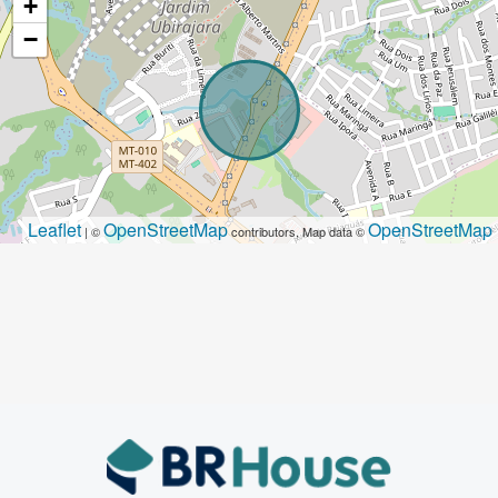
+
−
Leaflet
OpenStreetMap
OpenStreetMap
| ©
contributors, Map data ©