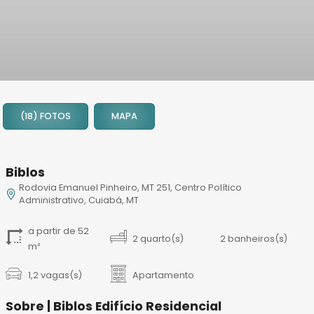
1
2
(18) FOTOS
MAPA
3
4
5
Biblos
6
Rodovia Emanuel Pinheiro, MT 251, Centro Político
7
Administrativo, Cuiabá, MT
8
9
a partir de 52
2 quarto(s)
2 banheiros(s)
m²
10
11
1,2 vagas(s)
Apartamento
12
13
Sobre | Biblos Edifício Residencial