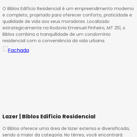
14
O Biblos Edifício Residencial é um empreendimento moderno
15
e completo, projetado para oferecer conforto, praticidade e
16
qualidade de vida aos seus moradores. Localizado
17
estrategicamente na Rodovia Emanuel Pinheiro, MT 251, o
18
Biblos combina a tranquilidade de um condomínio
residencial com a conveniência da vida urbana.
Lazer | Biblos Edifício Residencial
O Biblos oferece uma área de lazer extensa e diversificada,
sendo a maior da categoria. No térreo, você encontrará: