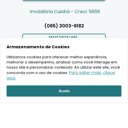
Imobiliária Cuiabá - Creci: 5868
(065) 3003-9182
MAIS DETALHES
Armazenamento de Cookies
Utilizamos cookies para oferecer melhor experiência,
LIGAMOS PARA VOCÊ
melhorar o desempenho, analisar como você interage em
nosso site e personalizar conteúdo. Ao utilizar este site, você
Para saber mais, clique
concorda com o uso de cookies.
aqui.
2020 Copyright - BR House Inteligência Imobiliária LTDA -
Aceito
16.630.405/0001-43 - CRECI 19701 - Todos os direitos reservados
Desenvolvimento: