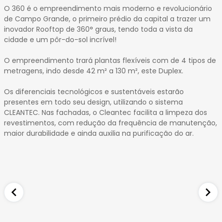
14
O 360 é o empreendimento mais moderno e revolucionário
15
de Campo Grande, o primeiro prédio da capital a trazer um
16
inovador Rooftop de 360° graus, tendo toda a vista da
cidade e um pôr-do-sol incrível!
17
18
O empreendimento trará plantas flexíveis com de 4 tipos de
19
metragens, indo desde 42 m² a 130 m², este Duplex.
20
21
Os diferenciais tecnológicos e sustentáveis estarão
presentes em todo seu design, utilizando o sistema
22
CLEANTEC. Nas fachadas, o Cleantec facilita a limpeza dos
23
revestimentos, com redução da frequência de manutenção,
24
maior durabilidade e ainda auxilia na purificação do ar.
25
26
27
28
29
30
31