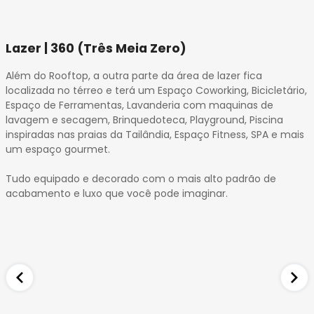
32
33
34
Lazer | 360 (Três Meia Zero)
35
Além do Rooftop, a outra parte da área de lazer fica
36
localizada no térreo e terá um Espaço Coworking, Bicicletário,
Espaço de Ferramentas, Lavanderia com maquinas de
lavagem e secagem, Brinquedoteca, Playground, Piscina
inspiradas nas praias da Tailândia, Espaço Fitness, SPA e mais
um espaço gourmet.
Tudo equipado e decorado com o mais alto padrão de
acabamento e luxo que você pode imaginar.