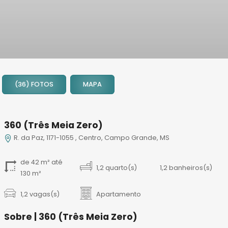
1
2
(36) FOTOS
MAPA
3
4
5
360 (Três Meia Zero)
6
R. da Paz, 1171-1055 , Centro, Campo Grande, MS
7
8
de 42 m² até
9
1,2 quarto(s)
1,2 banheiros(s)
130 m²
10
11
1,2 vagas(s)
Apartamento
12
Sobre | 360 (Três Meia Zero)
13