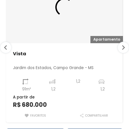
to
Apartamento
Vista
Jardim dos Estados, Campo Grande - MS
1,2
91m²
1,2
1,2
A partir de
R$ 680.000
FAVORITOS
COMPARTILHAR