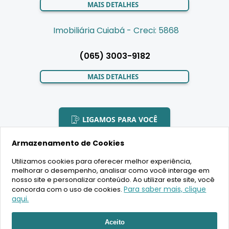
MAIS DETALHES
Imobiliária Cuiabá - Creci: 5868
(065) 3003-9182
MAIS DETALHES
LIGAMOS PARA VOCÊ
Armazenamento de Cookies
Utilizamos cookies para oferecer melhor experiência,
melhorar o desempenho, analisar como você interage em
2020 Copyright - BR House Inteligência Imobiliária LTDA -
nosso site e personalizar conteúdo. Ao utilizar este site, você
16.630.405/0001-43 - CRECI 19701 - Todos os direitos reservados
Para saber mais, clique
concorda com o uso de cookies.
aqui.
Desenvolvimento:
Aceito