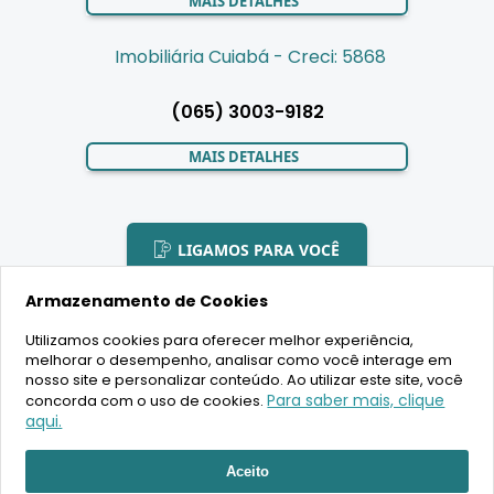
MAIS DETALHES
Imobiliária Cuiabá - Creci: 5868
(065) 3003-9182
MAIS DETALHES
LIGAMOS PARA VOCÊ
Armazenamento de Cookies
Utilizamos cookies para oferecer melhor experiência,
melhorar o desempenho, analisar como você interage em
2020 Copyright - BR House Inteligência Imobiliária LTDA -
nosso site e personalizar conteúdo. Ao utilizar este site, você
16.630.405/0001-43 - CRECI 19701 - Todos os direitos reservados
Para saber mais, clique
concorda com o uso de cookies.
aqui.
Desenvolvimento:
Aceito