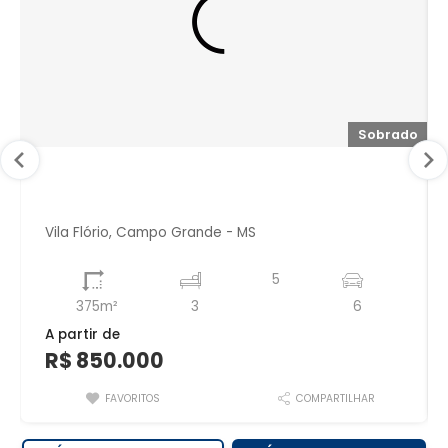
sa
Sobrado
Vila Flório, Campo Grande - MS
5
375m²
3
6
A partir de
R$ 850.000
FAVORITOS
COMPARTILHAR