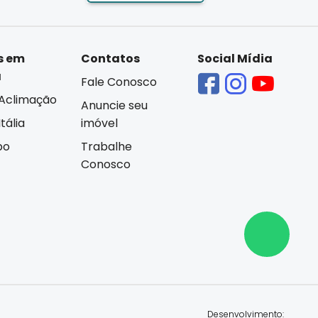
s em
Contatos
Social Mídia
á
Fale Conosco
Aclimação
Anuncie seu
tália
imóvel
bo
Trabalhe
Conosco
Desenvolvimento: