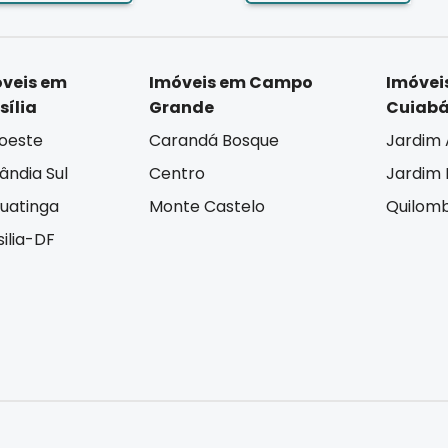
veis em
Imóveis em Campo
Imóvei
sília
Grande
Cuiab
oeste
Carandá Bosque
Jardim 
lândia Sul
Centro
Jardim I
uatinga
Monte Castelo
Quilom
silia-DF