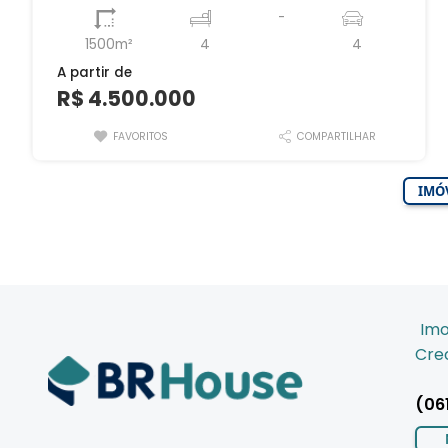
-
1500m²
4
4
A partir de
R$ 4.500.000
FAVORITOS
COMPARTILHAR
IMÓV
Imo
Crec
(06