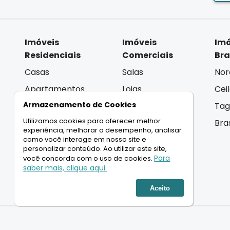
Imóveis
Imóveis
Imó
Residenciais
Comerciais
Bra
Casas
Salas
Nor
Apartamentos
Lojas
Cei
Armazenamento de Cookies
Coberturas
Andar Inteiro
Tag
Utilizamos cookies para oferecer melhor
Terrenos
Lançamentos
Bra
experiência, melhorar o desempenho, analisar
Lançamentos
como você interage em nosso site e
personalizar conteúdo. Ao utilizar este site,
Para
você concorda com o uso de cookies.
saber mais, clique aqui.
LIGAMOS PARA VOCÊ
Aceito