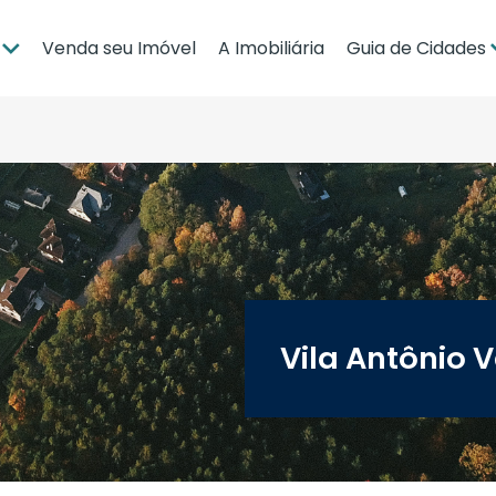
Venda seu Imóvel
A Imobiliária
Guia de Cidades
ia
Brasília
po Grande
Campo Grande
bá
Cuiabá
Guia de Regiões
Vila Antônio