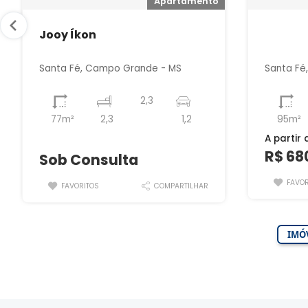
Apartamento
Jooy Íkon
Santa Fé, Campo Grande - MS
Santa Fé
2,3
77m²
2,3
1,2
95m²
A partir 
⠀
R$ 68
Sob Consulta
FAVOR
FAVORITOS
COMPARTILHAR
IMÓV