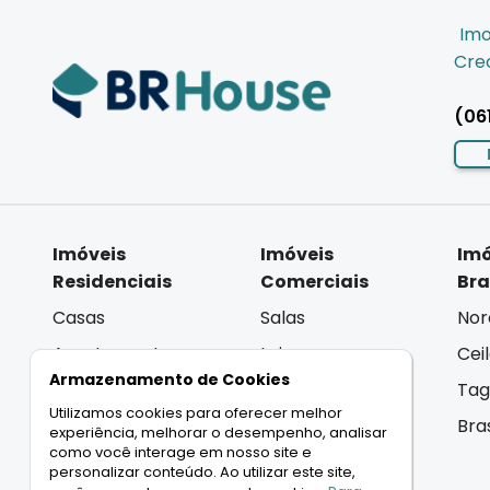
Imo
Crec
(06
Imóveis
Imóveis
Imó
Residenciais
Comerciais
Bra
Casas
Salas
Nor
Apartamentos
Lojas
Cei
Armazenamento de Cookies
Coberturas
Andar Inteiro
Tag
Utilizamos cookies para oferecer melhor
Terrenos
Lançamentos
Bra
experiência, melhorar o desempenho, analisar
como você interage em nosso site e
Lançamentos
personalizar conteúdo. Ao utilizar este site,