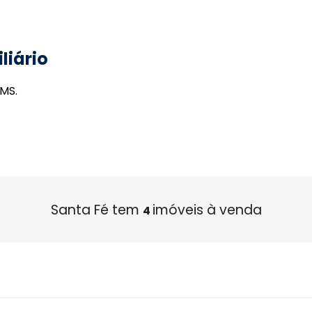
liário
MS.
Santa Fé tem
imóveis à venda
4