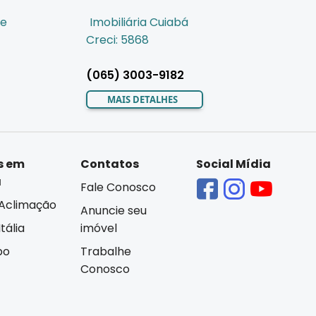
de
Imobiliária Cuiabá
Creci: 5868
(065) 3003-9182
MAIS DETALHES
s em
Contatos
Social Mídia
á
Fale Conosco
Aclimação
Anuncie seu
tália
imóvel
bo
Trabalhe
Conosco