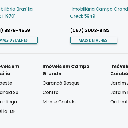
biliária Brasília
Imobiliária Campo Gran
i: 19701
Creci: 5949
1) 9879-4559
(067) 3003-9182
MAIS DETALHES
MAIS DETALHES
veis em
Imóveis em Campo
Imóvei
sília
Grande
Cuiab
oeste
Carandá Bosque
Jardim 
lândia Sul
Centro
Jardim I
uatinga
Monte Castelo
Quilom
silia-DF