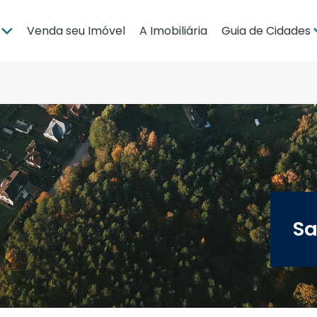
Venda seu Imóvel
A Imobiliária
Guia de Cidades
ia
Brasília
po Grande
Campo Grande
bá
Cuiabá
Guia de Regiões
Sa