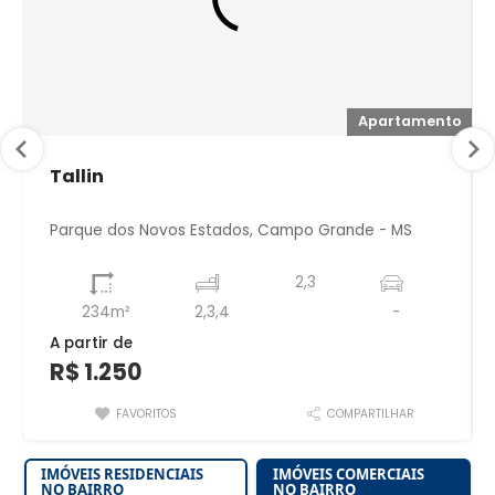
io
Apartamento
Tallin
Parque dos Novos Estados, Campo Grande - MS
2,3
234m²
2,3,4
-
A partir de
R$ 1.250
FAVORITOS
COMPARTILHAR
IMÓVEIS RESIDENCIAIS
IMÓVEIS COMERCIAIS
NO BAIRRO
NO BAIRRO