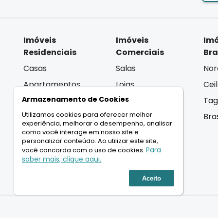
Imóveis
Imóveis
Imó
Residenciais
Comerciais
Bra
Casas
Salas
Nor
Apartamentos
Lojas
Cei
Armazenamento de Cookies
Coberturas
Andar Inteiro
Tag
Utilizamos cookies para oferecer melhor
Terrenos
Lançamentos
Bra
experiência, melhorar o desempenho, analisar
Lançamentos
como você interage em nosso site e
personalizar conteúdo. Ao utilizar este site,
Para
você concorda com o uso de cookies.
saber mais, clique aqui.
LIGAMOS PARA VOCÊ
Aceito