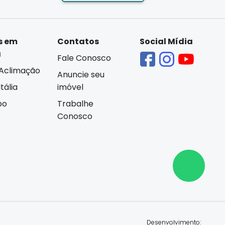
s em
Contatos
Social Mídia
á
Fale Conosco
Aclimação
Anuncie seu
tália
imóvel
bo
Trabalhe
Conosco
Desenvolvimento: