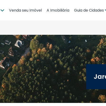
Venda seu Imóvel
A Imobiliária
Guia de Cidades
ia
Brasília
po Grande
Campo Grande
bá
Cuiabá
Guia de Regiões
Jar