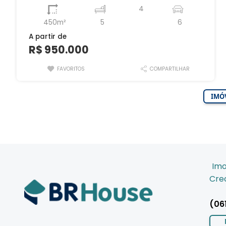
4
450m²
5
6
A partir de
R$ 950.000
FAVORITOS
COMPARTILHAR
IMÓV
Imo
Crec
(06