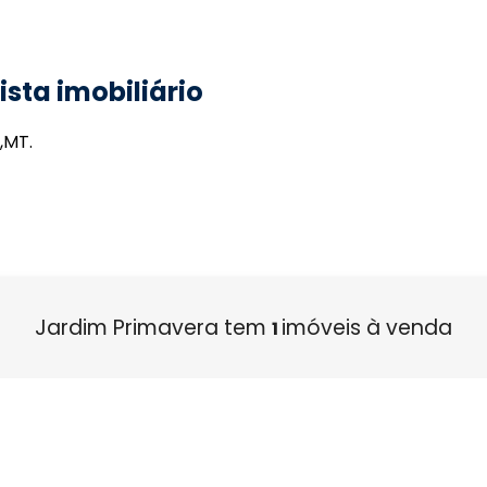
sta imobiliário
,MT.
Jardim Primavera tem
imóveis à venda
1