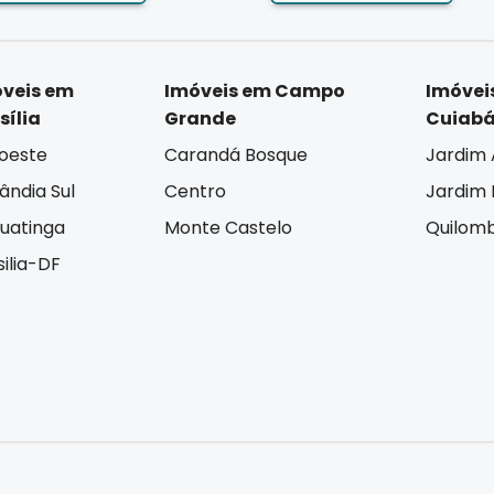
veis em
Imóveis em Campo
Imóvei
sília
Grande
Cuiab
oeste
Carandá Bosque
Jardim 
lândia Sul
Centro
Jardim I
uatinga
Monte Castelo
Quilom
silia-DF