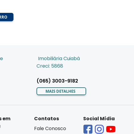
IRRO
de
Imobiliária Cuiabá
Creci: 5868
(065) 3003-9182
MAIS DETALHES
s em
Contatos
Social Mídia
á
Fale Conosco