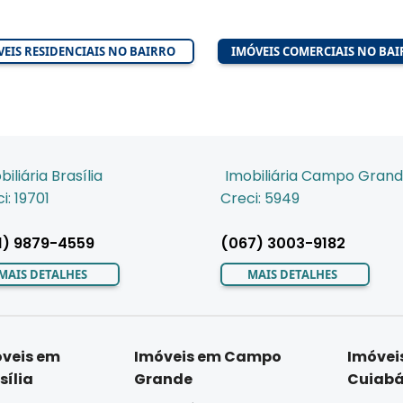
EIS RESIDENCIAIS NO BAIRRO
IMÓVEIS COMERCIAIS NO BA
biliária Brasília
Imobiliária Campo Gran
i: 19701
Creci: 5949
1) 9879-4559
(067) 3003-9182
MAIS DETALHES
MAIS DETALHES
veis em
Imóveis em Campo
Imóvei
sília
Grande
Cuiab