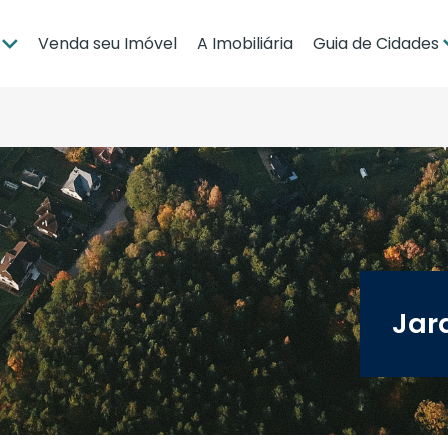
Venda seu Imóvel
A Imobiliária
Guia de Cidades
ia
Brasília
po Grande
Campo Grande
bá
Cuiabá
Guia de Regiões
Jar