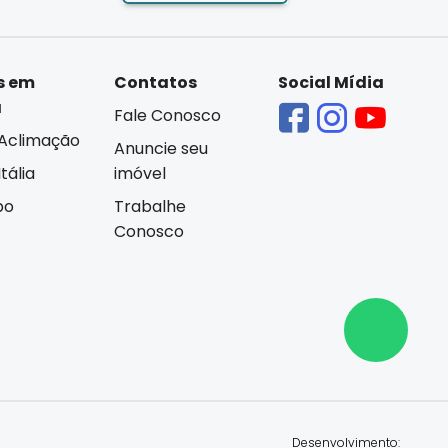
s em
Contatos
Social Mídia
á
Fale Conosco
Aclimação
Anuncie seu
tália
imóvel
bo
Trabalhe
Conosco
Desenvolvimento: