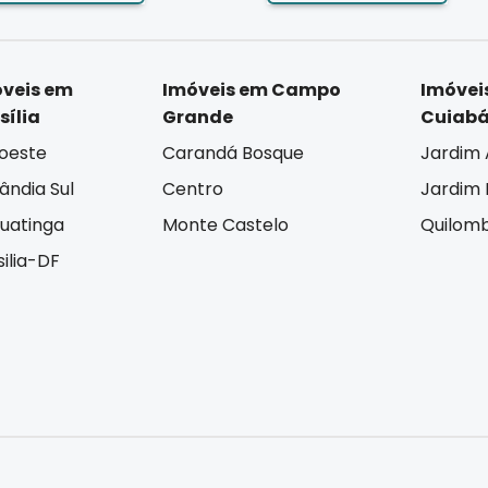
veis em
Imóveis em Campo
Imóvei
sília
Grande
Cuiab
oeste
Carandá Bosque
Jardim 
lândia Sul
Centro
Jardim I
uatinga
Monte Castelo
Quilom
silia-DF