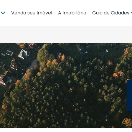
Venda seu Imóvel
A Imobiliária
Guia de Cidades
ia
Brasília
po Grande
Campo Grande
bá
Cuiabá
Guia de Regiões