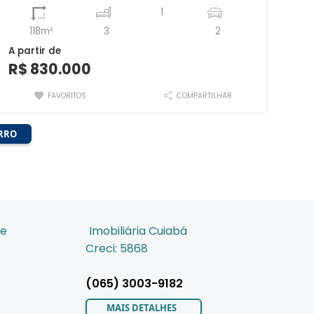
1
118m²
3
2
A partir de
R$ 830.000
FAVORITOS
COMPARTILHAR
IRRO
de
Imobiliária Cuiabá
Creci: 5868
(065) 3003-9182
MAIS DETALHES