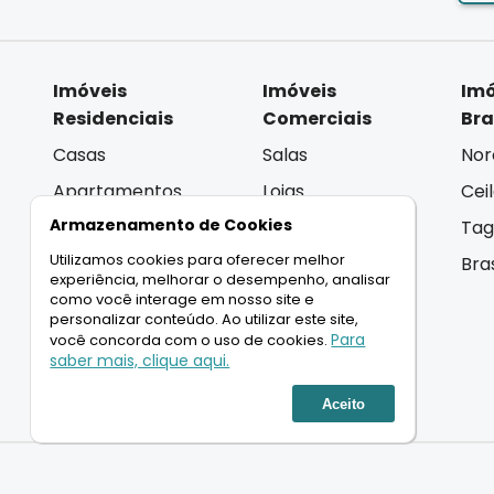
Imóveis
Imóveis
Imó
Residenciais
Comerciais
Bra
Casas
Salas
Nor
Apartamentos
Lojas
Cei
Armazenamento de Cookies
Coberturas
Andar Inteiro
Tag
Utilizamos cookies para oferecer melhor
Terrenos
Lançamentos
Bra
experiência, melhorar o desempenho, analisar
Lançamentos
como você interage em nosso site e
personalizar conteúdo. Ao utilizar este site,
Para
você concorda com o uso de cookies.
saber mais, clique aqui.
LIGAMOS PARA VOCÊ
Aceito