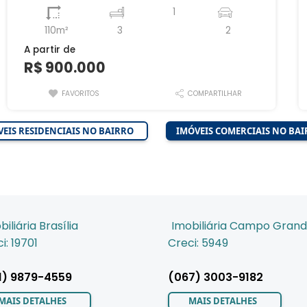
1
110m²
3
2
A partir de
R$ 900.000
FAVORITOS
COMPARTILHAR
EIS RESIDENCIAIS NO BAIRRO
IMÓVEIS COMERCIAIS NO BA
biliária Brasília
Imobiliária Campo Gran
i: 19701
Creci: 5949
1) 9879-4559
(067) 3003-9182
MAIS DETALHES
MAIS DETALHES