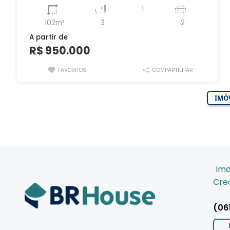
1
102m²
3
2
A partir de
R$ 950.000
FAVORITOS
COMPARTILHAR
IMÓV
Imo
Crec
(06