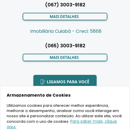
(067) 3003-9182
MAIS DETALHES
Imobiliária Cuiabá - Creci: 5868
(065) 3003-9182
MAIS DETALHES
LIGAMOS PARA VOCÊ
Armazenamento de Cookies
Utilizamos cookies para oferecer melhor experiência,
melhorar o desempenho, analisar como você interage em
2020 Copyright - BR House Inteligência Imobiliária LTDA -
nosso site e personalizar conteúdo. Ao utilizar este site, você
16.630.405/0001-43 - CRECI 19701 - Todos os direitos reservados
Para saber mais, clique
concorda com o uso de cookies.
aqui.