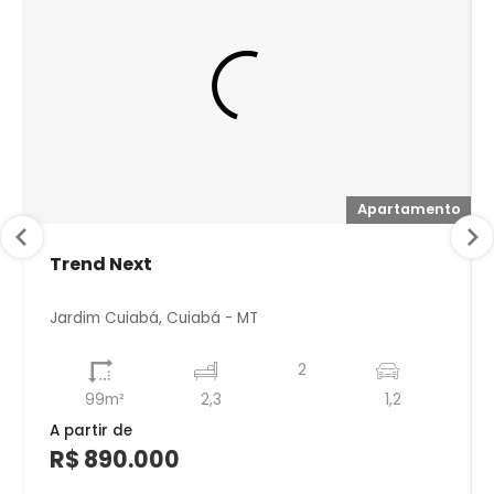
to
Apartamento
Trend Next
Jardim Cuiabá, Cuiabá - MT
2
99m²
2,3
1,2
A partir de
R$ 890.000