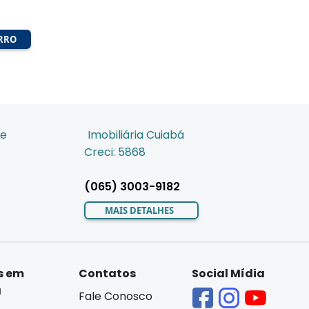
IRRO
de
Imobiliária Cuiabá
Creci: 5868
(065) 3003-9182
MAIS DETALHES
s em
Contatos
Social Mídia
á
Fale Conosco