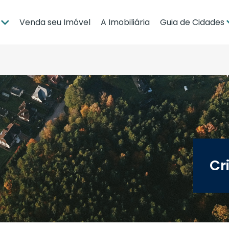
Venda seu Imóvel
A Imobiliária
Guia de Cidades
ia
Brasília
po Grande
Campo Grande
bá
Cuiabá
Guia de Regiões
Cr