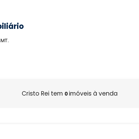
iliário
,MT.
Cristo Rei tem
imóveis à venda
0