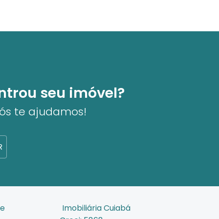
ntrou seu imóvel?
nós te ajudamos!
R
de
Imobiliária Cuiabá