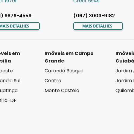
i: 19701
Creci: 5949
1) 9879-4559
(067) 3003-9182
MAIS DETALHES
MAIS DETALHES
veis em
Imóveis em Campo
Imóvei
sília
Grande
Cuiab
oeste
Carandá Bosque
Jardim 
lândia Sul
Centro
Jardim I
uatinga
Monte Castelo
Quilom
silia-DF