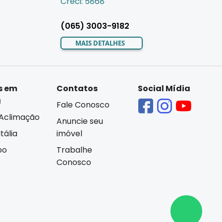
Creci: 5868
(065) 3003-9182
MAIS DETALHES
s em
Contatos
Social Mídia
á
Fale Conosco
Aclimação
Anuncie seu
tália
imóvel
bo
Trabalhe
Conosco