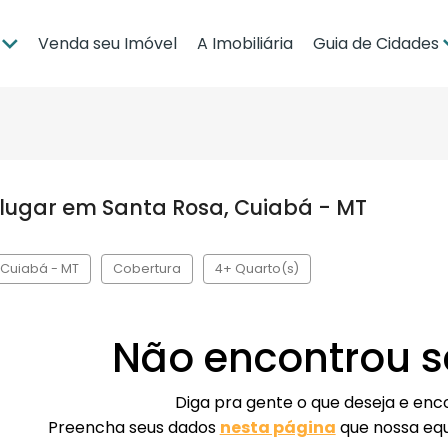
Venda seu Imóvel
A Imobiliária
Guia de Cidades
ia
Brasília
po Grande
Campo Grande
bá
Cuiabá
lugar em Santa Rosa, Cuiabá - MT
Guia de Regiões
 Cuiabá - MT
Cobertura
4+ Quarto(s)
Não encontrou s
Diga pra gente o que deseja e en
Preencha seus dados
nesta página
que nossa eq