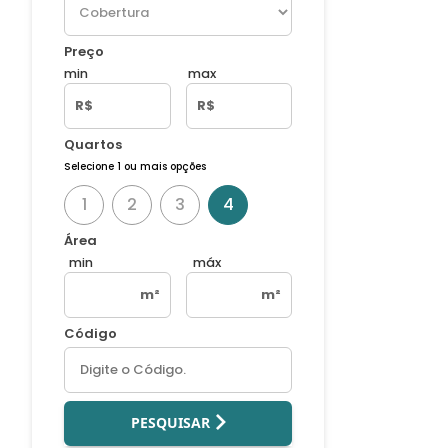
Preço
min
max
R$
R$
Quartos
Selecione 1 ou mais opções
1
2
3
4
Área
min
máx
m²
m²
Código
PESQUISAR