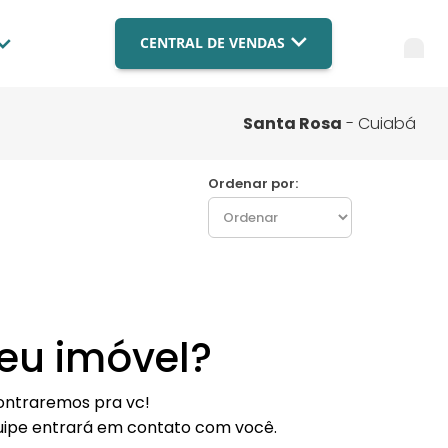
CENTRAL DE VENDAS
Blog
Imobiliária Brasília
(061) 9879-4559
Compre com a BR
Santa Rosa
- Cuiabá
Imobiliária Campo Grande
Fale Conosco
(067) 3003-9182
Ordenar por:
Imobiliária Cuiabá
FAQ
(065) 3003-9182
Financiamento
FALE COM ESPECIALISTA
Nossas Lojas
eu imóvel?
Trabalhe Conosco
contraremos pra vc!
uipe entrará em contato com você.