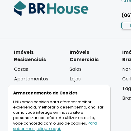
Crec
(06
Imóveis
Imóveis
Imó
Residenciais
Comerciais
Bra
Casas
Salas
Nor
Apartamentos
Lojas
Cei
Coberturas
Andar Inteiro
Tag
Armazenamento de Cookies
Terrenos
Lançamentos
Bra
Utilizamos cookies para oferecer melhor
Lançamentos
experiência, melhorar o desempenho, analisar
como você interage em nosso site e
personalizar conteúdo. Ao utilizar este site,
Para
você concorda com o uso de cookies.
LIGAMOS PARA VOCÊ
saber mais, clique aqui.