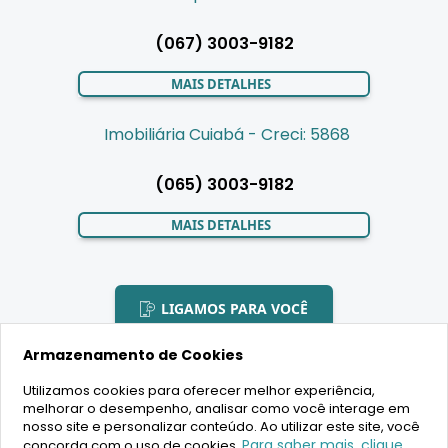
(067) 3003-9182
MAIS DETALHES
Imobiliária Cuiabá - Creci: 5868
(065) 3003-9182
MAIS DETALHES
LIGAMOS PARA VOCÊ
Armazenamento de Cookies
Utilizamos cookies para oferecer melhor experiência,
melhorar o desempenho, analisar como você interage em
2020 Copyright - BR House Inteligência Imobiliária LTDA -
nosso site e personalizar conteúdo. Ao utilizar este site, você
16.630.405/0001-43 - CRECI 19701 - Todos os direitos reservados
Para saber mais, clique
concorda com o uso de cookies.