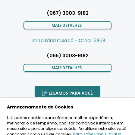
(067) 3003-9182
MAIS DETALHES
Imobiliária Cuiabá - Creci: 5868
(065) 3003-9182
MAIS DETALHES
LIGAMOS PARA VOCÊ
Armazenamento de Cookies
Utilizamos cookies para oferecer melhor experiência,
melhorar o desempenho, analisar como você interage em
2020 Copyright - BR House Inteligência Imobiliária LTDA -
nosso site e personalizar conteúdo. Ao utilizar este site, você
16.630.405/0001-43 - CRECI 19701 - Todos os direitos reservados
Para saber mais, clique
concorda com o uso de cookies.