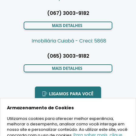
(067) 3003-9182
MAIS DETALHES
Imobiliária Cuiabá - Creci: 5868
(065) 3003-9182
MAIS DETALHES
LIGAMOS PARA VOCÊ
Armazenamento de Cookies
Utilizamos cookies para oferecer melhor experiência,
melhorar o desempenho, analisar como você interage em
2020 Copyright - BR House Inteligência Imobiliária LTDA -
nosso site e personalizar conteúdo. Ao utilizar este site, você
16.630.405/0001-43 - CRECI 19701 - Todos os direitos reservados
Para saber mais, clique
concorda com o uso de cookies.