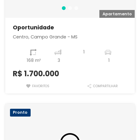
o
Apartamento
Oportunidade
Centro, Campo Grande - MS
1
168 m²
3
1
R$
1.700.000
FAVORITOS
COMPARTILHAR
Pronto