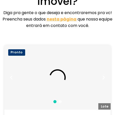
imóvel?
Diga pra gente o que deseja e encontraremos pra vc!
Preencha seus dados
nesta página
que nossa equipe
entrará em contato com você.
Pronto
te
Lote