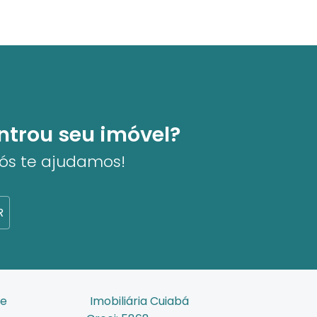
ntrou seu imóvel?
nós te ajudamos!
R
de
Imobiliária Cuiabá