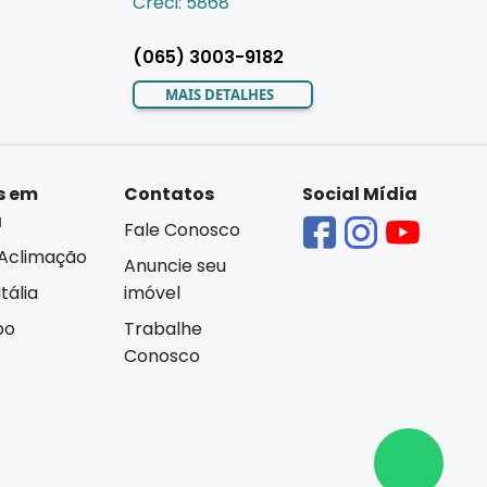
Creci: 5868
(065) 3003-9182
MAIS DETALHES
s em
Contatos
Social Mídia
á
Fale Conosco
Aclimação
Anuncie seu
tália
imóvel
bo
Trabalhe
Conosco