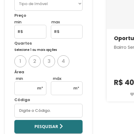
Preço
min
max
Casa de Condomínio
R$
R$
Oportu
Quartos
Bairro S
Selecione 1 ou mais opções
1
2
3
4
Área
min
máx
R$
40
m²
m²
Código
PESQUISAR