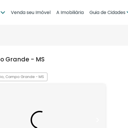
Venda seu Imóvel
A Imobiliária
Guia de Cidades
ia
Brasília
po Grande
Campo Grande
bá
Cuiabá
po Grande - MS
Guia de Regiões
rio, Campo Grande - MS
Pronto