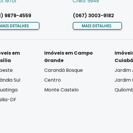
i: 19701
Creci: 5949
1) 9879-4559
(067) 3003-9182
MAIS DETALHES
MAIS DETALHES
veis em
Imóveis em Campo
Imóvei
sília
Grande
Cuiab
oeste
Carandá Bosque
Jardim 
lândia Sul
Centro
Jardim I
uatinga
Monte Castelo
Quilom
silia-DF