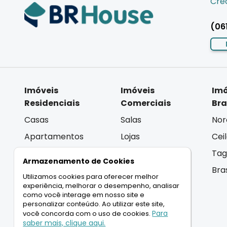
Crec
(06
Imóveis
Imóveis
Imó
Residenciais
Comerciais
Bra
Casas
Salas
Nor
Apartamentos
Lojas
Cei
Coberturas
Andar Inteiro
Tag
Armazenamento de Cookies
Terrenos
Lançamentos
Bra
Utilizamos cookies para oferecer melhor
Lançamentos
experiência, melhorar o desempenho, analisar
como você interage em nosso site e
personalizar conteúdo. Ao utilizar este site,
Para
você concorda com o uso de cookies.
LIGAMOS PARA VOCÊ
saber mais, clique aqui.